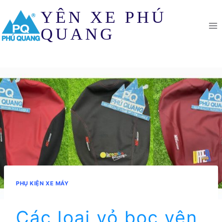
Skip
YÊN XE PHÚ
to
content
QUANG
PHỤ KIỆN XE MÁY
Các loại vỏ bọc yên