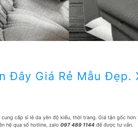
n Đây Giá Rẻ Mẫu Đẹp.
cung cấp sỉ lẻ da yên độ kiểu, thời trang. Giá tận gốc hơ
ên hệ qua số hotline, zalo
097 489 1144
để được tư vấn.