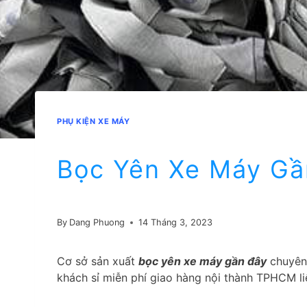
PHỤ KIỆN XE MÁY
Bọc Yên Xe Máy Gầ
By
Dang Phuong
14 Tháng 3, 2023
Cơ sở sản xuất
bọc yên xe máy gần đây
chuyên 
khách sỉ miễn phí giao hàng nội thành TPHCM li