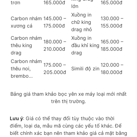
trơn
165.000đ
165.000đ
lớn
Xuồng in
Carbon nhám
145.000 –
130.000 –
chữ king
xương cá
175.000đ
155.000đ
drag nhỏ
Carbon nhám
Xuồng in
180.000 –
165.000 –
thêu king
đầu khỉ king
210.000đ
185.000đ
drag
drag
Carbon nhám
175.000 –
120.000 –
thêu noi,
Simili độ zin
205.000đ
180.000đ
brembo…
Bảng giá tham khảo bọc yên xe máy loại mới nhất
trên thị trường.
Lưu ý
: Giá có thể thay đổi tùy thuộc vào thời
điểm, loại da, mẫu mã cùng các yếu tố khác. Để
biết chính xác bạn nên tham khảo giá cả mặt bằng