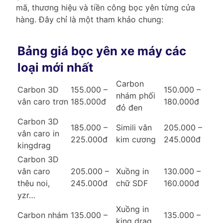
mã, thương hiệu và tiền công bọc yên từng cửa
hàng. Đây chỉ là một tham khảo chung:
Bảng giá bọc yên xe máy các
loại mới nhất
Carbon
Carbon 3D
155.000 –
150.000 –
nhám phối
vân caro trơn
185.000đ
180.000đ
đỏ đen
Carbon 3D
185.000 –
Simili vân
205.000 –
vân caro in
225.000đ
kim cương
245.000đ
kingdrag
Carbon 3D
vân caro
205.000 –
Xuồng in
130.000 –
thêu noi,
245.000đ
chữ SDF
160.000đ
yzr…
Xuồng in
Carbon nhám
135.000 –
135.000 –
king drag