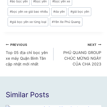
#
áo bọc yên
#
bọc yên
#
bọc yên xe
Tags:
#
bọc yên xe giá bao nhiêu
#
da yên
#
giá bọc yên
#
giá bọc yên xe từng loại
#
Yên Xe Phú Quang
Điều
PREVIOUS
NEXT
Top 05 địa chỉ bọc yên
PHÚ QUANG GROUP
hướng
xe máy Quận Bình Tân
CHÚC MỪNG NGÀY
bài
cập nhật mới nhất
CỦA CHA 2023
viết
Similar Posts