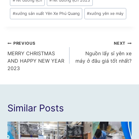
#
Tết dương lịch
#
Tết dương lịch 2023
#
xưởng sản xuất Yên Xe Phú Quang
#
xưởng yên xe máy
Điều
PREVIOUS
NEXT
MERRY CHRISTMAS
Nguồn lấy sỉ yên xe
hướng
AND HAPPY NEW YEAR
máy ở đâu giá tốt nhất?
bài
2023
viết
Similar Posts