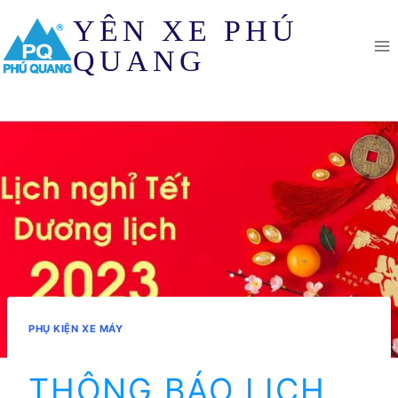
Skip
YÊN XE PHÚ
to
content
QUANG
PHỤ KIỆN XE MÁY
THÔNG BÁO LỊCH