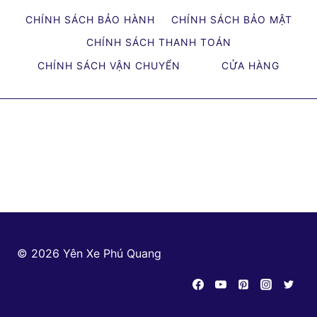
THAY
CHÍNH SÁCH BẢO HÀNH
CHÍNH SÁCH BẢO MẬT
YÊN
XE
CHÍNH SÁCH THANH TOÁN
AIR
CHÍNH SÁCH VẬN CHUYỂN
CỬA HÀNG
BLADE
CHI
TIẾT
MỚI
NHẤT
© 2026 Yên Xe Phú Quang