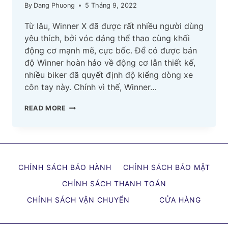
By
Dang Phuong
5 Tháng 9, 2022
Từ lâu, Winner X đã được rất nhiều người dùng
yêu thích, bởi vóc dáng thể thao cùng khối
động cơ mạnh mẽ, cực bốc. Để có được bản
độ Winner hoàn hảo về động cơ lẫn thiết kế,
nhiều biker đã quyết định độ kiểng dòng xe
côn tay này. Chính vì thế, Winner…
50+
READ MORE
HÌNH
ẢNH
XE
WINNER
CHÍNH SÁCH BẢO HÀNH
CHÍNH SÁCH BẢO MẬT
X
ĐỘ
CHÍNH SÁCH THANH TOÁN
KIỂNG
CHÍNH SÁCH VẬN CHUYỂN
CỬA HÀNG
ĐẸP
NHẤT