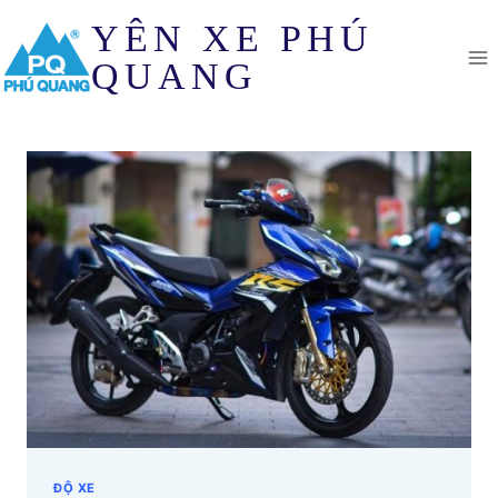
Skip
YÊN XE PHÚ
to
content
QUANG
ĐỘ XE