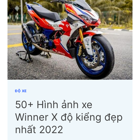
XE
WINNER
X
ĐỘ
ĐẸP
DÂN
CHƠI
THÍCH
NHẤT
2024
ĐỘ XE
50+ Hình ảnh xe
Winner X độ kiểng đẹp
nhất 2022