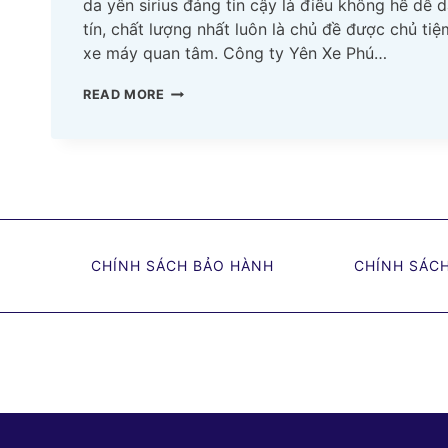
da yên sirius đáng tin cậy là điều không hề dễ d
tín, chất lượng nhất luôn là chủ đề được chủ tiệ
xe máy quan tâm. Công ty Yên Xe Phú…
DA
READ MORE
YÊN
SIRIUS:
NƠI
BÁN
GIÁ
RẺ,
UY
CHÍNH SÁCH BẢO HÀNH
CHÍNH SÁC
TÍN,
CHẤT
LƯỢNG
NHẤT