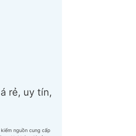
á rẻ, uy tín,
m kiếm nguồn cung cấp