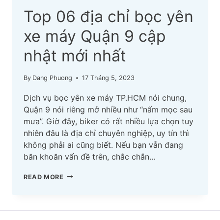
Top 06 địa chỉ bọc yên
xe máy Quận 9 cập
nhật mới nhất
By
Dang Phuong
17 Tháng 5, 2023
Dịch vụ bọc yên xe máy TP.HCM nói chung,
Quận 9 nói riêng mở nhiều như “nấm mọc sau
mưa”. Giờ đây, biker có rất nhiều lựa chọn tuy
nhiên đâu là địa chỉ chuyên nghiệp, uy tín thì
không phải ai cũng biết. Nếu bạn vẫn đang
băn khoăn vấn đề trên, chắc chắn…
TOP
READ MORE
06
ĐỊA
CHỈ