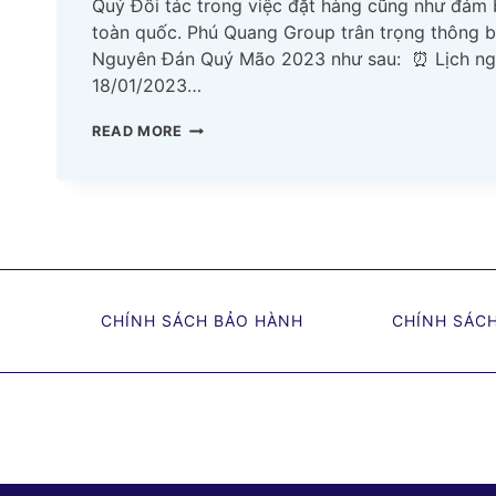
Quý Đối tác trong việc đặt hàng cũng như đảm 
toàn quốc. Phú Quang Group trân trọng thông bá
Nguyên Đán Quý Mão 2023 như sau: ⏰ Lịch ngh
18/01/2023…
THÔNG
READ MORE
BÁO
LỊCH
NGHỈ
TẾT
NGUYÊN
ĐÁN
QUÝ
CHÍNH SÁCH BẢO HÀNH
CHÍNH SÁC
MÃO
2023