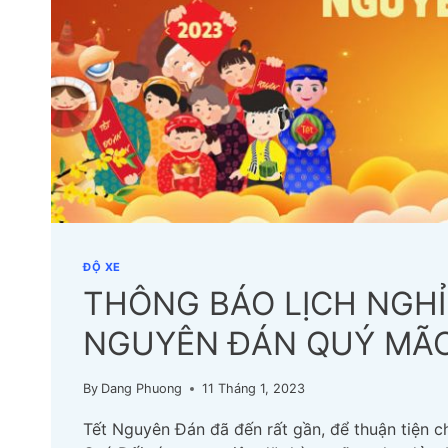
ĐỘ XE
THÔNG BÁO LỊCH NGHỈ
NGUYÊN ĐÁN QUÝ MÃO
By
Dang Phuong
11 Tháng 1, 2023
Tết Nguyên Đán đã đến rất gần, để thuận tiện 