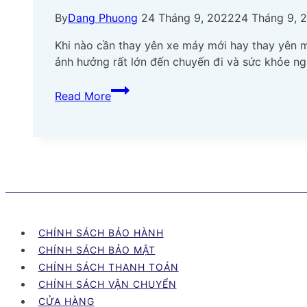
By
Dang Phuong
24 Tháng 9, 2022
24 Tháng 9, 
Khi nào cần thay yên xe máy mới hay thay yên 
ảnh hưởng rất lớn đến chuyến đi và sức khỏe n
Nên
Read More
thay
yên
xe
mấy
lần
trong
năm?
Vì
CHÍNH SÁCH BẢO HÀNH
sao?
CHÍNH SÁCH BẢO MẬT
CHÍNH SÁCH THANH TOÁN
CHÍNH SÁCH VẬN CHUYỂN
CỬA HÀNG