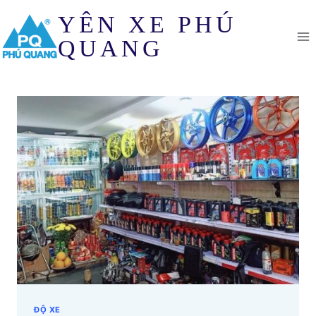
Skip
YÊN XE PHÚ
to
content
QUANG
ĐỘ XE