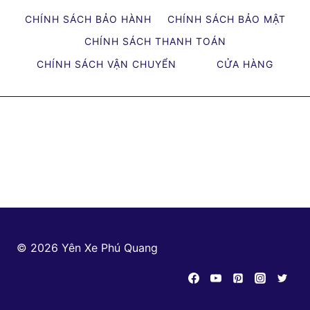
ĐỒ
CHÍNH SÁCH BẢO HÀNH
CHÍNH SÁCH BẢO MẬT
CHƠI
XE
CHÍNH SÁCH THANH TOÁN
EXCITER
CHÍNH SÁCH VẬN CHUYỂN
CỬA HÀNG
TẠI
HÀ
NỘI
© 2026 Yên Xe Phú Quang