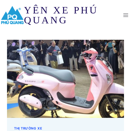
Skip
YÊN XE PHÚ
to
content
QUANG
THỊ TRƯỜNG XE