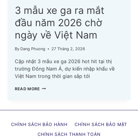
3 mẫu xe ga ra mắt
đầu năm 2026 chờ
ngày về Việt Nam
By
Dang Phuong
27 Tháng 2, 2026
Cập nhật 3 mẫu xe ga 2026 hot hit tại thị
trường Đông Nam Á, dự kiến nhập khẩu về
Việt Nam trong thời gian sắp tới
3
READ MORE
MẪU
XE
GA
RA
CHÍNH SÁCH BẢO HÀNH
CHÍNH SÁCH BẢO MẬT
MẮT
ĐẦU
CHÍNH SÁCH THANH TOÁN