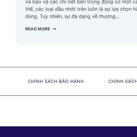
và bảo vệ các chi tiết bên trong động cơ một cá
thế, các loại dầu nhớt trên luôn là sự lựa chọn 
dùng. Tuy nhiên, sự đa dạng về thương…
TOP
READ MORE
8
LOẠI
DẦU
NHỚT
XE
MÁY
CHÍNH
CHÍNH SÁCH BẢO HÀNH
CHÍNH SÁC
HÃNG
CHẤT
LƯỢNG
TỐT
NHẤT