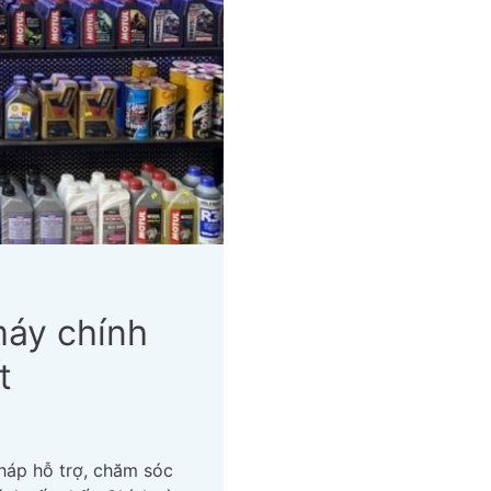
máy chính
t
háp hỗ trợ, chăm sóc