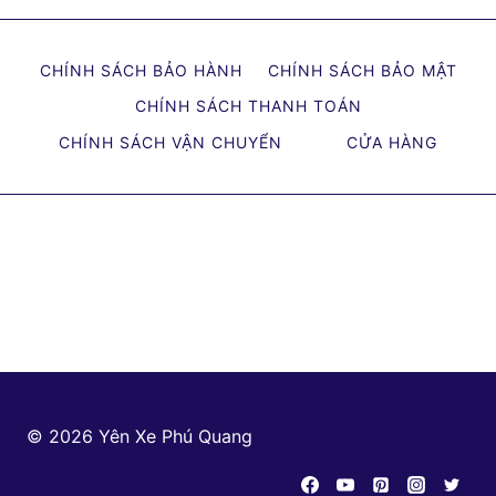
CẤP
SỈ
CHÍNH SÁCH BẢO HÀNH
CHÍNH SÁCH BẢO MẬT
VÀ
LẺ
CHÍNH SÁCH THANH TOÁN
DA
CHÍNH SÁCH VẬN CHUYỂN
CỬA HÀNG
BỌC
YÊN
XE
MÁY
GIÁ
TỐT
NHẤT
THỊ
TRƯỜNG
© 2026 Yên Xe Phú Quang