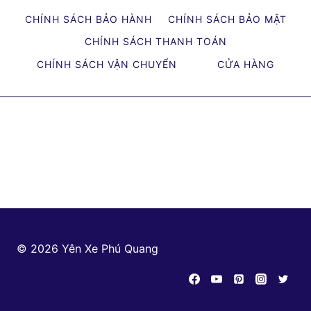
BỌC
CHÍNH SÁCH BẢO HÀNH
CHÍNH SÁCH BẢO MẬT
YÊN
XE
CHÍNH SÁCH THANH TOÁN
MÁY
CHÍNH SÁCH VẬN CHUYỂN
CỬA HÀNG
TÂY
NINH
CẬP
NHẬT
MỚI
NHẤT
© 2026 Yên Xe Phú Quang