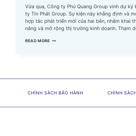
Vừa qua, Công ty Phú Quang Group vinh dự ký 
ty Tín Phát Group. Sự kiện này khẳng định và 
hợp tác phát triển mới của hai bên, nhằm khai 
năng và mở rộng thị trường kinh doanh. Tham 
LỄ
READ MORE
KÝ
KẾT
HỢP
TÁC
CÔNG
TY
PHÚ
CHÍNH SÁCH BẢO HÀNH
CHÍNH SÁC
QUANG
GROUP
&
CÔNG
TY
TÍN