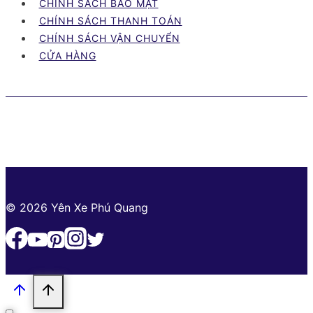
CHÍNH SÁCH BẢO MẬT
Tây
CHÍNH SÁCH THANH TOÁN
Ninh
CHÍNH SÁCH VẬN CHUYỂN
cập
CỬA HÀNG
nhật
mới
nhất
© 2026 Yên Xe Phú Quang