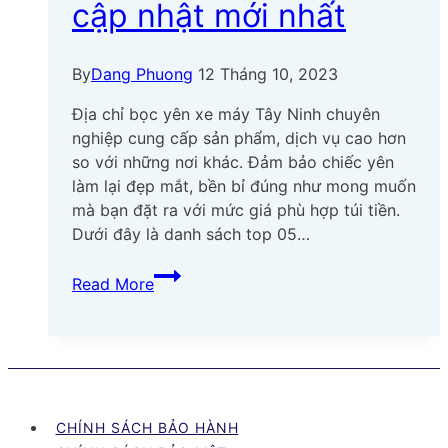
cập nhật mới nhất
By
Dang Phuong
12 Tháng 10, 2023
Địa chỉ bọc yên xe máy Tây Ninh chuyên
nghiệp cung cấp sản phẩm, dịch vụ cao hơn
so với những nơi khác. Đảm bảo chiếc yên
làm lại đẹp mắt, bền bỉ đúng như mong muốn
mà bạn đặt ra với mức giá phù hợp túi tiền.
Dưới đây là danh sách top 05…
Top
Read More
05
địa
chỉ
bọc
yên
xe
CHÍNH SÁCH BẢO HÀNH
máy