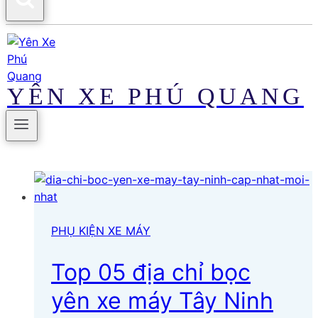
YÊN XE PHÚ QUANG
PHỤ KIỆN XE MÁY
Top 05 địa chỉ bọc
yên xe máy Tây Ninh