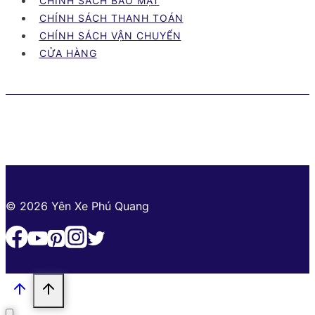
CHÍNH SÁCH BẢO MẬT
Tây
CHÍNH SÁCH THANH TOÁN
Ninh
CHÍNH SÁCH VẬN CHUYỂN
cập
CỬA HÀNG
nhật
mới
nhất
© 2026 Yên Xe Phú Quang