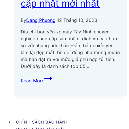
cập nhật mới nhất
By
Dang Phuong
12 Tháng 10, 2023
Địa chỉ bọc yên xe máy Tây Ninh chuyên
nghiệp cung cấp sản phẩm, dịch vụ cao hơn
so với những nơi khác. Đảm bảo chiếc yên
làm lại đẹp mắt, bền bỉ đúng như mong muốn
mà bạn đặt ra với mức giá phù hợp túi tiền.
Dưới đây là danh sách top 05…
Top
Read More
05
địa
chỉ
bọc
yên
xe
CHÍNH SÁCH BẢO HÀNH
máy