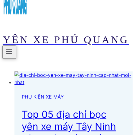
YÊN XE PHÚ QUANG
PHỤ KIỆN XE MÁY
Top 05 địa chỉ bọc
yên xe máy Tây Ninh