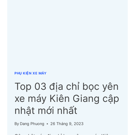
XE
MÁY
MỚI
NHẤT
2026
PHỤ KIỆN XE MÁY
Top 03 địa chỉ bọc yên
xe máy Kiên Giang cập
nhật mới nhất
By
Dang Phuong
26 Tháng 9, 2023