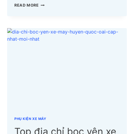
TOP
READ MORE
06
ĐỊA
CHỈ
BỌC
YÊN
XE
MÁY
ĐÀ
LẠT
CẬP
NHẬT
MỚI
NHẤT
PHỤ KIỆN XE MÁY
Top địa chỉ bọc yên xe