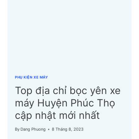
MÁY
HUYỆN
QUỐC
OAI
CẬP
NHẬT
MỚI
NHẤT
PHỤ KIỆN XE MÁY
Top địa chỉ bọc yên xe
máy Huyện Phúc Thọ
cập nhật mới nhất
By
Dang Phuong
8 Tháng 8, 2023