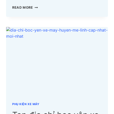
TOP
READ MORE
03
ĐỊA
CHỈ
BỌC
YÊN
XE
MÁY
BẾN
TRE
CẬP
NHẬT
MỚI
NHẤT
PHỤ KIỆN XE MÁY