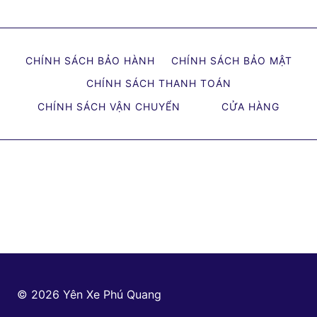
navigation
Page
MÁY
HUYỆN
MÊ
CHÍNH SÁCH BẢO HÀNH
CHÍNH SÁCH BẢO MẬT
LINH
CHÍNH SÁCH THANH TOÁN
CẬP
NHẬT
CHÍNH SÁCH VẬN CHUYỂN
CỬA HÀNG
MỚI
NHẤT
© 2026 Yên Xe Phú Quang