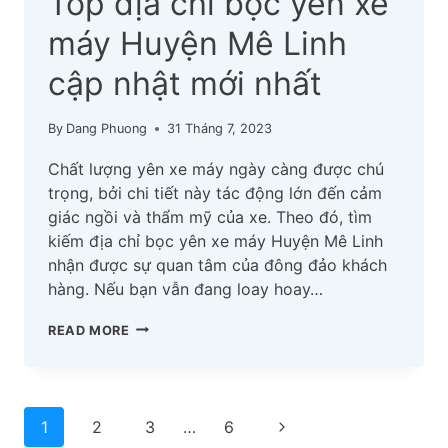
Top địa chỉ bọc yên xe
máy Huyện Mê Linh
cập nhật mới nhất
By
Dang Phuong
31 Tháng 7, 2023
Chất lượng yên xe máy ngày càng được chú
trọng, bởi chi tiết này tác động lớn đến cảm
giác ngồi và thẩm mỹ của xe. Theo đó, tìm
kiếm địa chỉ bọc yên xe máy Huyện Mê Linh
nhận được sự quan tâm của đông đảo khách
hàng. Nếu bạn vẫn đang loay hoay…
TOP
READ MORE
ĐỊA
CHỈ
BỌC
Page
YÊN
Next
1
2
3
…
6
XE