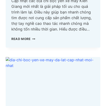
Cập nhật các địa chỉ bọc yên xe máy Kiên
Giang mới nhất là giải pháp tối ưu cho quá
trình làm lại. Điều này giúp bạn nhanh chóng
tìm được nơi cung cấp sản phẩm chất lượng,
thợ tay nghề cao thao tác nhanh chóng mà
không tốn nhiều thời gian. Hiểu được điều…
TOP
READ MORE
03
ĐỊA
CHỈ
BỌC
YÊN
XE
MÁY
KIÊN
GIANG
CẬP
NHẬT