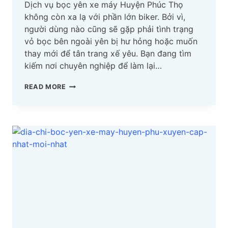
Dịch vụ bọc yên xe máy Huyện Phúc Thọ
không còn xa lạ với phần lớn biker. Bởi vì,
người dùng nào cũng sẽ gặp phải tình trạng
vỏ bọc bên ngoài yên bị hư hỏng hoặc muốn
thay mới để tân trang xế yêu. Bạn đang tìm
kiếm nơi chuyên nghiệp để làm lại…
TOP
READ MORE
ĐỊA
CHỈ
BỌC
YÊN
XE
MÁY
HUYỆN
PHÚC
THỌ
CẬP
NHẬT