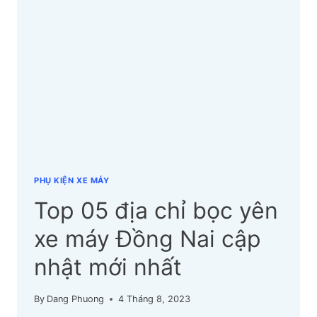
XE
MÁY
BÌNH
ĐỊNH
CẬP
NHẬT
MỚI
NHẤT
PHỤ KIỆN XE MÁY
Top 05 địa chỉ bọc yên
xe máy Đồng Nai cập
nhật mới nhất
By
Dang Phuong
4 Tháng 8, 2023