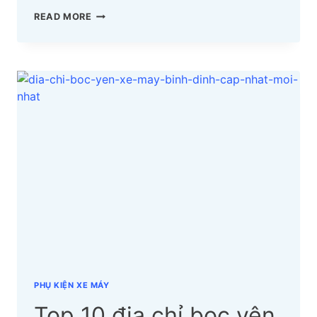
TOP
READ MORE
ĐỊA
CHỈ
BỌC
YÊN
XE
MÁY
HUYỆN
PHÚ
XUYÊN
CẬP
NHẬT
MỚI
NHẤT
PHỤ KIỆN XE MÁY
Top 10 địa chỉ bọc yên