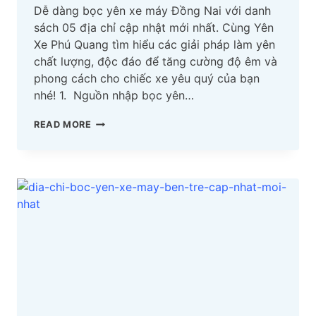
Dễ dàng bọc yên xe máy Đồng Nai với danh
sách 05 địa chỉ cập nhật mới nhất. Cùng Yên
Xe Phú Quang tìm hiểu các giải pháp làm yên
chất lượng, độc đáo để tăng cường độ êm và
phong cách cho chiếc xe yêu quý của bạn
nhé! 1. Nguồn nhập bọc yên…
TOP
READ MORE
05
ĐỊA
CHỈ
BỌC
YÊN
XE
MÁY
ĐỒNG
NAI
CẬP
NHẬT