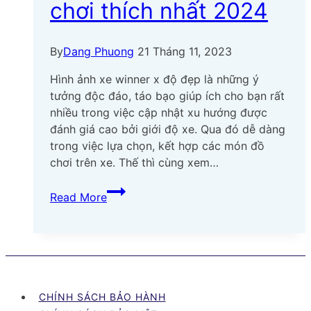
chơi thích nhất 2024
By
Dang Phuong
21 Tháng 11, 2023
Hình ảnh xe winner x độ đẹp là những ý
tưởng độc đáo, táo bạo giúp ích cho bạn rất
nhiều trong việc cập nhật xu hướng được
đánh giá cao bởi giới độ xe. Qua đó dễ dàng
trong việc lựa chọn, kết hợp các món đồ
chơi trên xe. Thế thì cùng xem…
Top
Read More
60+
hình
ảnh
xe
Winner
X
CHÍNH SÁCH BẢO HÀNH
độ