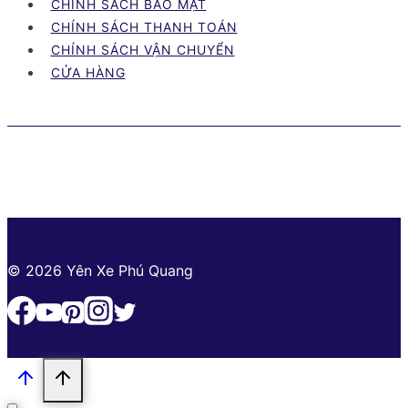
CHÍNH SÁCH BẢO MẬT
đẹp
CHÍNH SÁCH THANH TOÁN
dân
CHÍNH SÁCH VẬN CHUYỂN
chơi
CỬA HÀNG
thích
nhất
2024
© 2026 Yên Xe Phú Quang