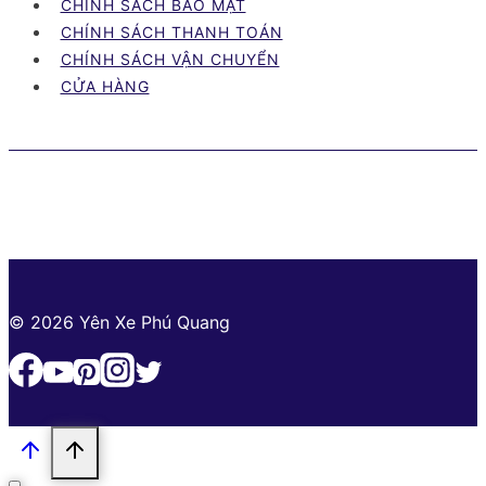
CHÍNH SÁCH BẢO MẬT
kiểng
CHÍNH SÁCH THANH TOÁN
đẹp
CHÍNH SÁCH VẬN CHUYỂN
được
CỬA HÀNG
yêu
thích
© 2026 Yên Xe Phú Quang