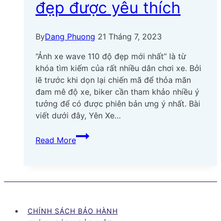
đẹp được yêu thích
By
Dang Phuong
21 Tháng 7, 2023
“Ảnh xe wave 110 độ đẹp mới nhất” là từ
khóa tìm kiếm của rất nhiều dân chơi xe. Bởi
lẽ trước khi dọn lại chiến mã để thỏa mãn
đam mê độ xe, biker cần tham khảo nhiều ý
tưởng để có được phiên bản ưng ý nhất. Bài
viết dưới đây, Yên Xe…
Top
Read More
60+
hình
ảnh
xe
WAVE
110
CHÍNH SÁCH BẢO HÀNH
độ