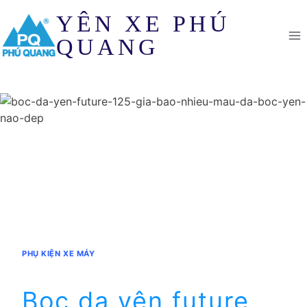
Skip
YÊN XE PHÚ
to
content
QUANG
PHỤ KIỆN XE MÁY
Bọc da yên future