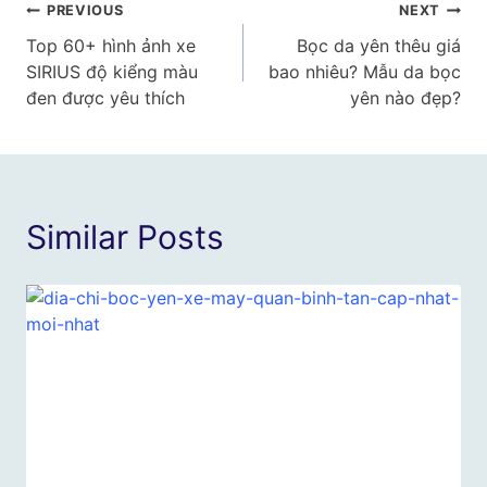
Điều
PREVIOUS
NEXT
Top 60+ hình ảnh xe
Bọc da yên thêu giá
hướng
SIRIUS độ kiểng màu
bao nhiêu? Mẫu da bọc
bài
đen được yêu thích
yên nào đẹp?
viết
Similar Posts