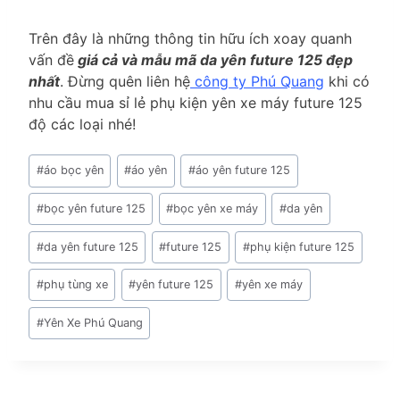
Trên đây là những thông tin hữu ích xoay quanh
vấn đề
giá cả và mẫu mã da yên future 125 đẹp
nhất
. Đừng quên liên hệ
công ty Phú Quang
khi có
nhu cầu mua sỉ lẻ phụ kiện yên xe máy future 125
độ các loại nhé!
Post
#
áo bọc yên
#
áo yên
#
áo yên future 125
Tags:
#
bọc yên future 125
#
bọc yên xe máy
#
da yên
#
da yên future 125
#
future 125
#
phụ kiện future 125
#
phụ tùng xe
#
yên future 125
#
yên xe máy
#
Yên Xe Phú Quang